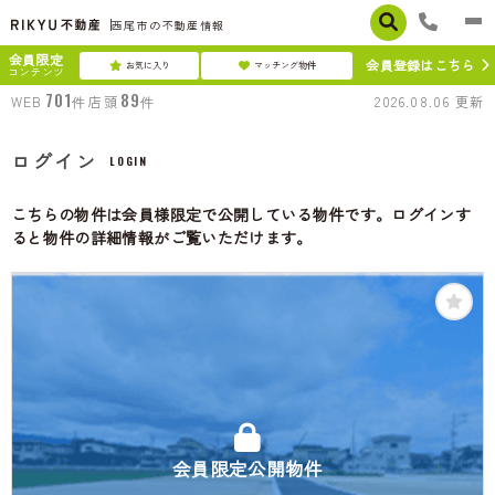
西尾市の不動産情報
会員限定
会員登録はこちら
お気に入り
マッチング物件
コンテンツ
701
89
WEB
件
店頭
件
2026.08.06
更新
ログイン
LOGIN
こちらの物件は会員様限定で公開している物件です。ログインす
ると物件の詳細情報がご覧いただけます。
会員限定公開物件