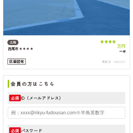
****
土地
万円
西尾市＊＊＊＊
**坪
区画図有
更新日：
2026.07.27
会員の方はこちら
ID（メールアドレス）
必須
パスワード
必須