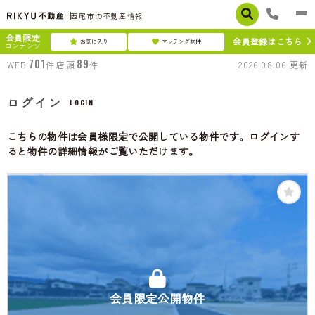
西尾市の不動産情報
会員限定
会員登録はこちら
お気に入り
マッチング物件
コンテンツ
701
89
WEB
件
店頭
件
2026.08.06
更新
ログイン
LOGIN
こちらの物件は会員様限定で公開している物件です。ログインす
ると物件の詳細情報がご覧いただけます。
会員限定公開物件