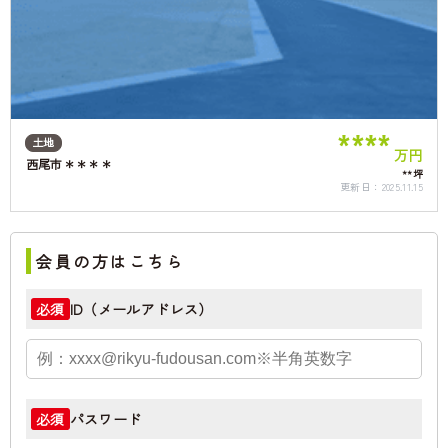
****
土地
万円
西尾市＊＊＊＊
**坪
更新日：
2025.11.15
会員の方はこちら
ID（メールアドレス）
必須
パスワード
必須