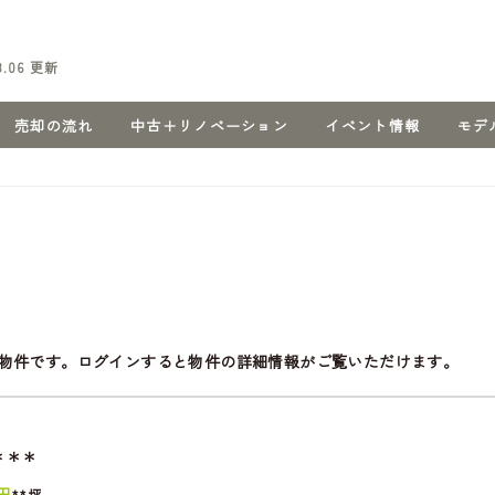
8.06
更新
売却の流れ
中古＋リノベーション
イベント情報
モデ
物件です。ログインすると物件の詳細情報がご覧いただけます。
＊＊＊
円
**坪