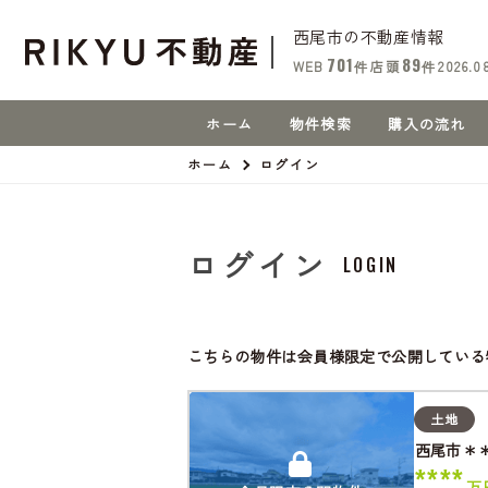
西尾市の不動産情報
701
89
WEB
件
店頭
件
2026.0
ホーム
物件検索
購入の流れ
ホーム
ログイン
ログイン
LOGIN
こちらの物件は会員様限定で公開している
土地
西尾市＊
****
万