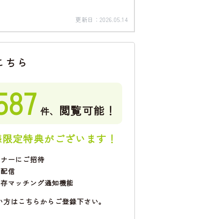
更新日：
2026.05.14
こちら
587
閲覧可能！
件、
様限定特典がございます！
ミナーにご招待
で配信
保存マッチング通知機能
い方はこちらからご登録下さい。