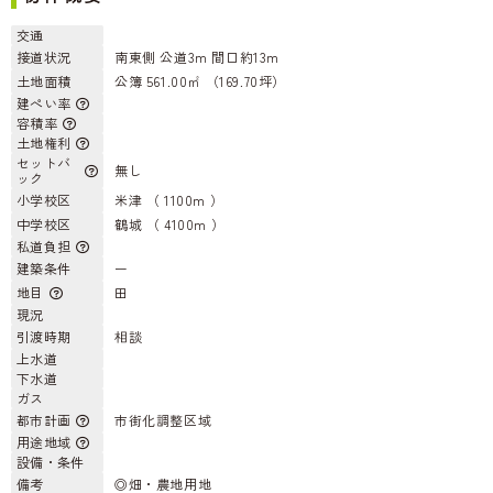
交通
接道状況
南東側 公道3m 間口約13m
土地面積
公簿 561.00㎡ （169.70坪）
建ぺい率
容積率
土地権利
セットバ
無し
ック
小学校区
米津 （ 1100m ）
中学校区
鶴城 （ 4100m ）
私道負担
建築条件
ー
地目
田
現況
引渡時期
相談
上水道
下水道
ガス
都市計画
市街化調整区域
用途地域
設備・条件
備考
◎畑・農地用地