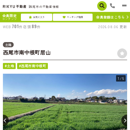
西尾市の不動産情報
会員限定
会員登録はこちら
お気に入り
マッチング物件
コンテンツ
701
89
WEB
件
店頭
件
2026.08.06
更新
土地
西尾市南中根町居山
#土地
#西尾市南中根町
1
/5