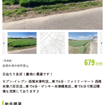
679
所在地
万円
西尾市南中根町居山
169.70坪
日当たり良好！農地に最適です！
セブン-イレブン 西尾米津町店…車で4分・ファミリーマート 西尾
米津八百目店…車で4分・ゲンキー米津橋東店…車で6分で周辺環
境も充実しております♪
物件概要