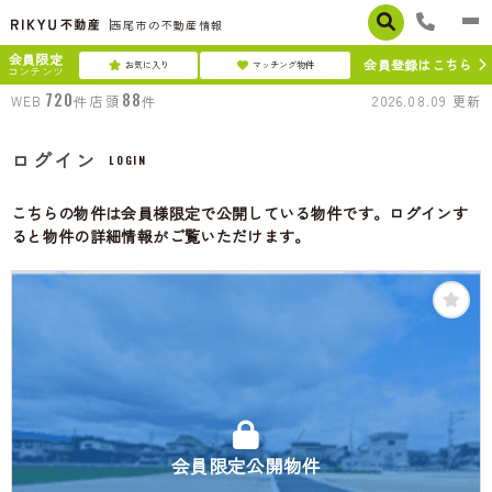
西尾市の不動産情報
会員限定
会員登録はこちら
お気に入り
マッチング物件
コンテンツ
720
88
WEB
件
店頭
件
2026.08.09
更新
ログイン
LOGIN
こちらの物件は会員様限定で公開している物件です。ログインす
ると物件の詳細情報がご覧いただけます。
会員限定公開物件