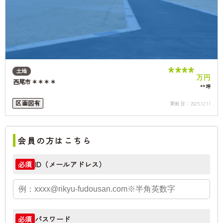
****
土地
万円
西尾市＊＊＊＊
**坪
区画図有
更新日：
2025.12.11
会員の方はこちら
ID（メールアドレス）
必須
パスワード
必須