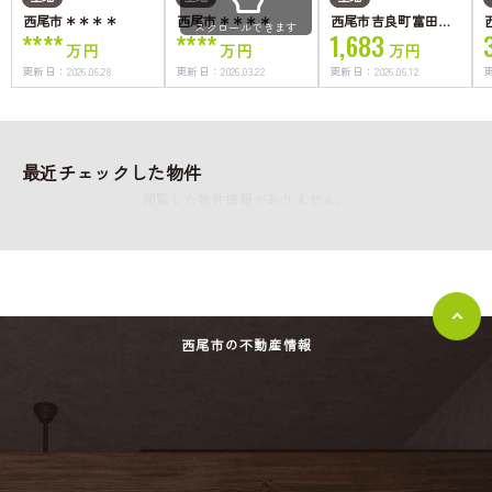
西尾市＊＊＊＊
西尾市＊＊＊＊
西尾市吉良町富田西
スクロールできます
****
****
1,683
屋敷
万円
万円
万円
更新日：
2026.06.28
更新日：
2026.03.22
更新日：
2026.06.12
最近チェックした物件
閲覧した物件情報がありません。
西尾市の不動産情報