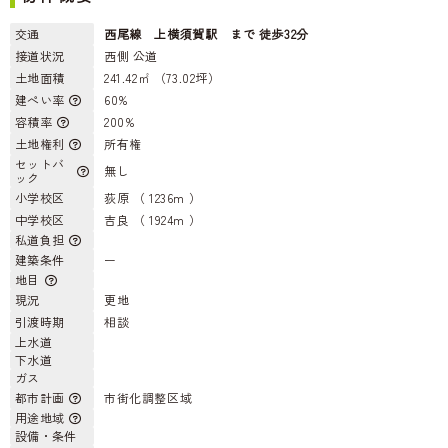
交通
西尾線 上横須賀駅 まで 徒歩32分
接道状況
西側 公道
土地面積
241.42㎡ （73.02坪）
建ぺい率
60%
容積率
200%
土地権利
所有権
セットバ
無し
ック
小学校区
荻原 （ 1236m ）
中学校区
吉良 （ 1924m ）
私道負担
建築条件
ー
地目
現況
更地
引渡時期
相談
上水道
下水道
ガス
都市計画
市街化調整区域
用途地域
設備・条件