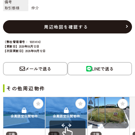
備考
取引態様
仲介
周辺地図を確認する
（弊社管理番号： 1001414）
【更新日】2026年06月12日
【次回更新日】2026年08月12日
メールで送る
LINEで送る
その他周辺物件
会員限定公開物件
会員限定公開物件
土地
土地
土地