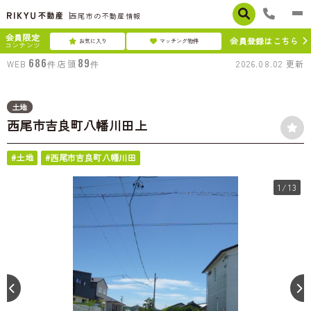
西尾市の不動産情報
会員限定
会員登録はこちら
お気に入り
マッチング物件
コンテンツ
686
89
WEB
件
店頭
件
2026.08.02
更新
土地
西尾市吉良町八幡川田上
#土地
#西尾市吉良町八幡川田
1
/13