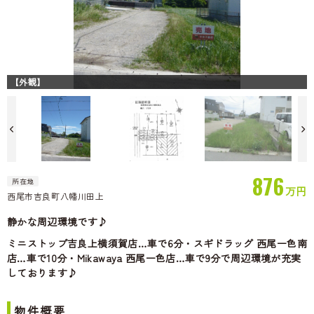
【外観】
876
所在地
万円
西尾市吉良町八幡川田上
73.02坪
静かな周辺環境です♪
ミニストップ吉良上横須賀店…車で6分・スギドラッグ 西尾一色南
店…車で10分・Mikawaya 西尾一色店…車で9分で周辺環境が充実
しております♪
物件概要