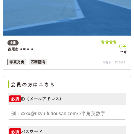
****
土地
万円
西尾市＊＊＊＊
**坪
写真充実
区画図有
更新日：
2026.02.21
会員の方はこちら
ID（メールアドレス）
必須
パスワード
必須