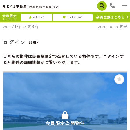
西尾市の不動産情報
会員限定
会員登録はこちら
お気に入り
マッチング物件
コンテンツ
719
88
WEB
件
店頭
件
2026.08.08
更新
ログイン
LOGIN
こちらの物件は会員様限定で公開している物件です。ログインす
ると物件の詳細情報がご覧いただけます。
会員限定公開物件