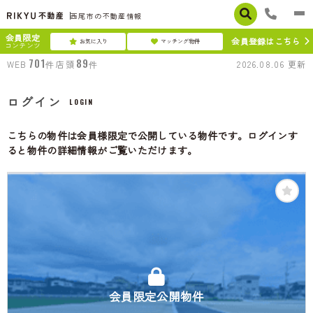
西尾市の不動産情報
会員限定
会員登録はこちら
お気に入り
マッチング物件
コンテンツ
701
89
WEB
件
店頭
件
2026.08.06
更新
ログイン
LOGIN
こちらの物件は会員様限定で公開している物件です。ログインす
ると物件の詳細情報がご覧いただけます。
会員限定公開物件