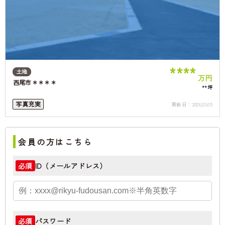
****
土地
万円
西尾市＊＊＊＊
**坪
写真充実
更新日：
2026.03.05
会員の方はこちら
ID（メールアドレス）
必須
パスワード
必須