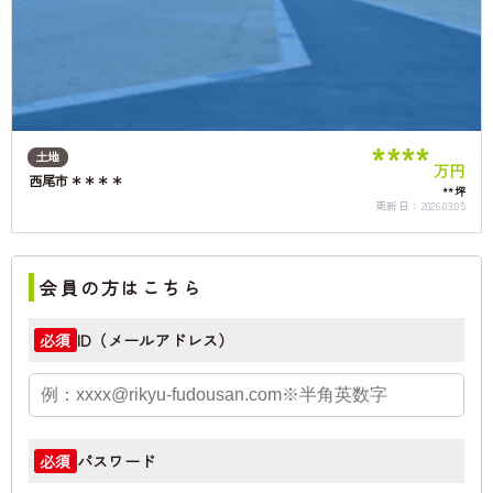
****
土地
万円
西尾市＊＊＊＊
**坪
更新日：
2026.03.05
会員の方はこちら
ID（メールアドレス）
必須
パスワード
必須