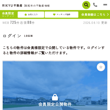
西尾市の不動産情報
会員限定
会員登録はこちら
お気に入り
マッチング物件
コンテンツ
725
88
WEB
件
店頭
件
2026.08.10
更新
ログイン
LOGIN
こちらの物件は会員様限定で公開している物件です。ログインす
ると物件の詳細情報がご覧いただけます。
会員限定公開物件