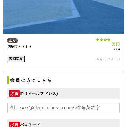
****
土地
万円
西尾市＊＊＊＊
**坪
区画図有
更新日：
2026.05.17
会員の方はこちら
ID（メールアドレス）
必須
パスワード
必須