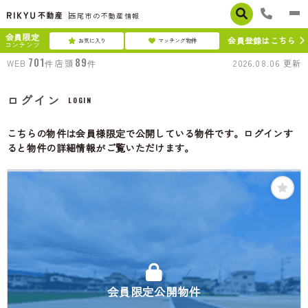
西尾市の不動産情報
会員限定
会員登録はこちら
お気に入り
マッチング物件
コンテンツ
701
89
WEB
件
店頭
件
2026.08.06
更新
ログイン
LOGIN
こちらの物件は会員様限定で公開している物件です。ログインす
ると物件の詳細情報がご覧いただけます。
会員限定公開物件