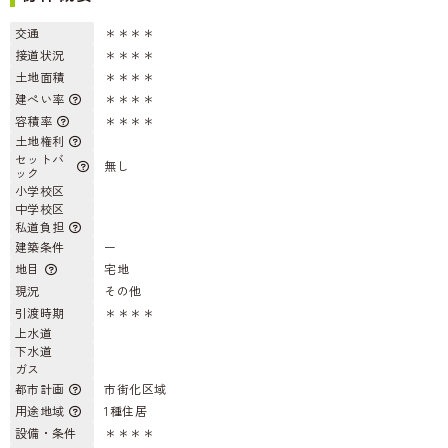
交通
＊＊＊＊
接道状況
＊＊＊＊
土地面積
＊＊＊＊
建ぺい率
＊＊＊＊
容積率
＊＊＊＊
土地権利
セットバ
無し
ック
小学校区
中学校区
私道負担
建築条件
ー
地目
宅地
現況
その他
引渡時期
＊＊＊＊
上水道
下水道
ガス
都市計画
市街化区域
用途地域
1種住居
設備・条件
＊＊＊＊