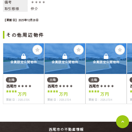
備考
＊＊＊＊
取引態様
仲介
【更新日】2025年12月20日
その他周辺物件
会員限定公開物件
会員限定公開物件
会員限定公開物件
土地
土地
土地
西尾市＊＊＊＊
西尾市＊＊＊＊
西尾市＊＊＊＊
****
****
****
万円
万円
万円
更新日：
2026.07.06
更新日：
2026.07.04
更新日：
2026.07.04
西尾市の不動産情報