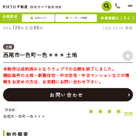
西尾市の不動産情報
会員限定
会員登録はこちら
お気に入り
マッチング物件
コンテンツ
720
88
WEB
件
店頭
件
2026.08.09
更新
土地
西尾市一色町一色＊＊＊ 土地
本物件は成約済みとなりウェブでの公開を終了しました。
類似条件の土地・新築住宅・中古住宅・中古マンションなどの情
報をお求めの方は、お気軽にお問い合わせ下さい。
お問い合わせ
＊＊＊＊
所在地
万円
西尾市一色町一色＊＊＊
**坪
物件概要