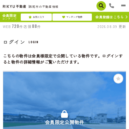
西尾市の不動産情報
会員限定
会員登録はこちら
お気に入り
マッチング物件
コンテンツ
720
88
WEB
件
店頭
件
2026.08.09
更新
ログイン
LOGIN
こちらの物件は会員様限定で公開している物件です。ログインす
ると物件の詳細情報がご覧いただけます。
会員限定公開物件