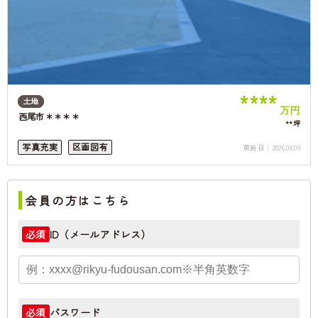
****
土地
万円
西尾市＊＊＊＊
**坪
写真充実
区画図有
更新日：
2026.08.09
会員の方はこちら
ID（メールアドレス）
必須
パスワード
必須