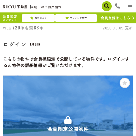
西尾市の不動産情報
会員限定
会員登録はこちら
お気に入り
マッチング物件
コンテンツ
720
88
WEB
件
店頭
件
2026.08.09
更新
ログイン
LOGIN
こちらの物件は会員様限定で公開している物件です。ログインす
ると物件の詳細情報がご覧いただけます。
会員限定公開物件