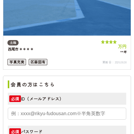
****
土地
万円
西尾市＊＊＊＊
**坪
写真充実
区画図有
更新日：
2026.08.08
会員の方はこちら
ID（メールアドレス）
必須
パスワード
必須