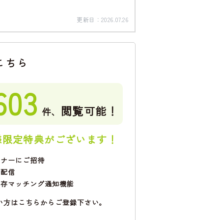
更新日：
2026.07.26
こちら
603
閲覧可能！
件、
様限定特典がございます！
ミナーにご招待
で配信
保存マッチング通知機能
い方はこちらからご登録下さい。