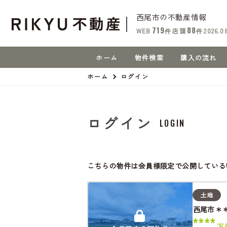
西尾市の不動産情報
719
88
WEB
件
店頭
件
2026.0
ホーム
物件検索
購入の流れ
ホーム
ログイン
ログイン
LOGIN
こちらの物件は会員様限定で公開している
土地
西尾市＊
****
万