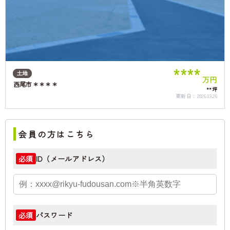
****
土地
万円
西尾市＊＊＊＊
**坪
更新日：
2026.03.26
会員の方はこちら
ID（メールアドレス）
必須
パスワード
必須