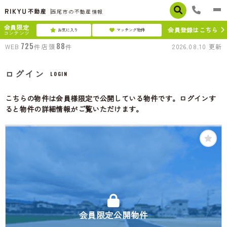
西尾市の不動産情報
会員限定
会員登録はこちら
お気に入り
マッチング物件
コンテンツ
725
88
WEB
件
店頭
件
2026.08.10
更新
ログイン
LOGIN
こちらの物件は会員様限定で公開している物件です。ログインす
ると物件の詳細情報がご覧いただけます。
会員限定公開物件