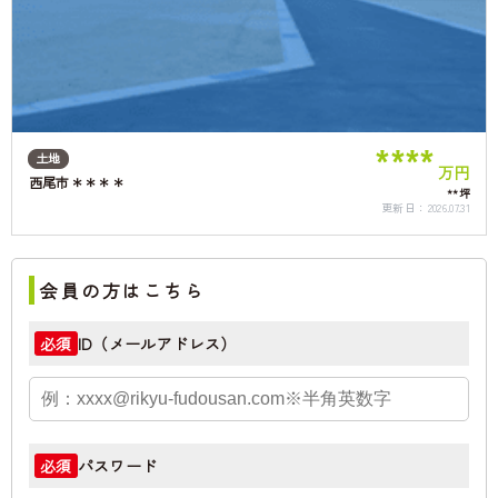
****
土地
万円
西尾市＊＊＊＊
**坪
更新日：
2026.07.31
会員の方はこちら
ID（メールアドレス）
必須
パスワード
必須