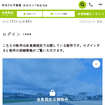
西尾市の不動産情報
会員限定
会員登録はこちら
お気に入り
マッチング物件
コンテンツ
721
88
WEB
件
店頭
件
2026.08.07
更新
ログイン
LOGIN
こちらの物件は会員様限定で公開している物件です。ログインす
ると物件の詳細情報がご覧いただけます。
会員限定公開物件