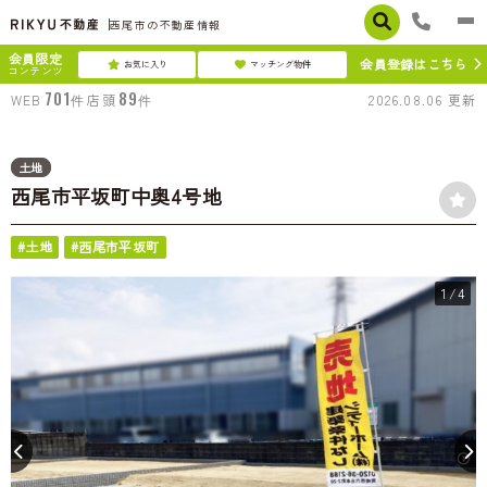
西尾市の不動産情報
会員限定
会員登録はこちら
お気に入り
マッチング物件
コンテンツ
701
89
WEB
件
店頭
件
2026.08.06
更新
土地
西尾市平坂町中奥4号地
#土地
#西尾市平坂町
1
/4