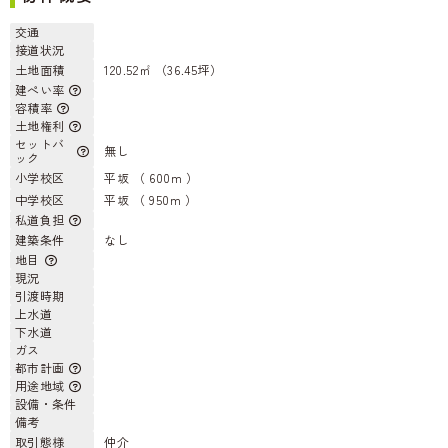
交通
接道状況
土地面積
120.52㎡ （36.45坪）
建ぺい率
容積率
土地権利
セットバ
無し
ック
小学校区
平坂 （ 600m ）
中学校区
平坂 （ 950m ）
私道負担
建築条件
なし
地目
現況
引渡時期
上水道
下水道
ガス
都市計画
用途地域
設備・条件
備考
取引態様
仲介