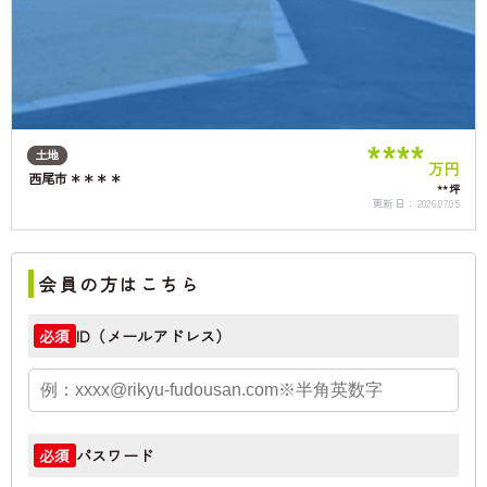
****
土地
万円
西尾市＊＊＊＊
**坪
更新日：
2026.07.05
会員の方はこちら
ID（メールアドレス）
必須
パスワード
必須