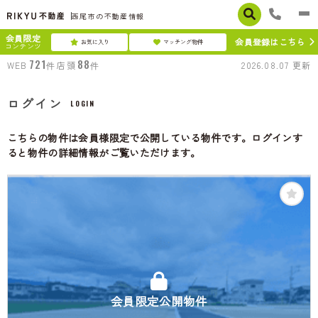
西尾市の不動産情報
会員限定
会員登録はこちら
お気に入り
マッチング物件
コンテンツ
721
88
WEB
件
店頭
件
2026.08.07
更新
ログイン
LOGIN
こちらの物件は会員様限定で公開している物件です。ログインす
ると物件の詳細情報がご覧いただけます。
会員限定公開物件