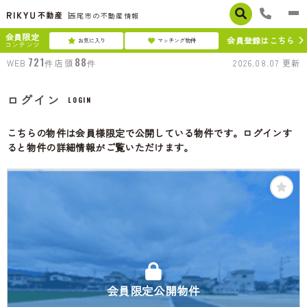
西尾市の不動産情報
会員限定
会員登録はこちら
お気に入り
マッチング物件
コンテンツ
721
88
WEB
件
店頭
件
2026.08.07
更新
ログイン
LOGIN
こちらの物件は会員様限定で公開している物件です。ログインす
ると物件の詳細情報がご覧いただけます。
会員限定公開物件