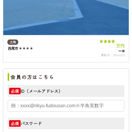
****
土地
万円
西尾市＊＊＊＊
**坪
更新日：
2026.07.05
会員の方はこちら
ID（メールアドレス）
必須
パスワード
必須