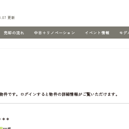
8.07
更新
売却の流れ
中古＋リノベーション
イベント情報
モデ
物件です。ログインすると物件の詳細情報がご覧いただけます。
＊＊＊
円
**坪