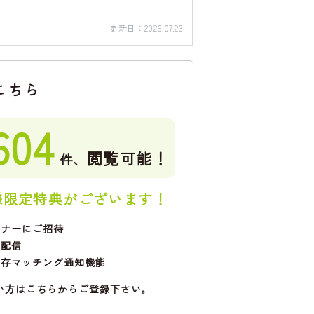
更新日：
2026.07.23
こちら
604
閲覧可能！
件、
様限定特典がございます！
ミナーにご招待
で配信
保存マッチング通知機能
い方はこちらからご登録下さい。