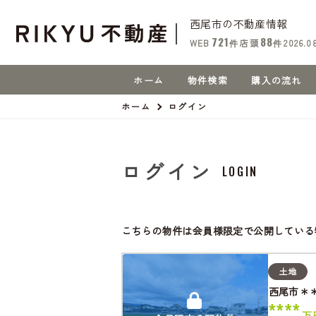
西尾市の不動産情報
721
88
WEB
件
店頭
件
2026.0
ホーム
物件検索
購入の流れ
ホーム
ログイン
ログイン
LOGIN
こちらの物件は会員様限定で公開している
土地
西尾市＊
****
万