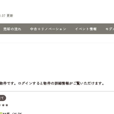
8.07
更新
売却の流れ
中古＋リノベーション
イベント情報
モデ
物件です。ログインすると物件の詳細情報がご覧いただけます。
建て
＊＊＊
円
**坪
*LDK