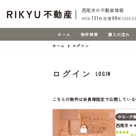
西尾市の不動産情報
721
88
WEB
件
店頭
件
2026.0
ホーム
物件検索
購入の流れ
ホーム
ログイン
ログイン
LOGIN
こちらの物件は会員様限定で公開している
中古一戸
西尾市＊
****
万