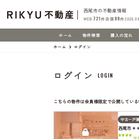
西尾市の不動産情報
721
88
WEB
件
店頭
件
2026.0
ホーム
物件検索
購入の流れ
ホーム
ログイン
ログイン
LOGIN
こちらの物件は会員様限定で公開している
中古一戸
西尾市＊
****
万