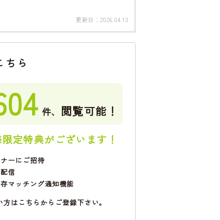
更新日：
2026.04.13
こちら
604
閲覧可能！
件、
様限定特典がございます！
ミナーにご招待
で配信
保存マッチング通知機能
い方はこちらからご登録下さい。