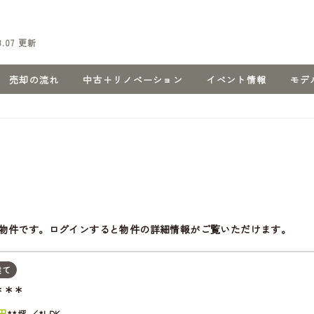
8.07
更新
売却の流れ
中古＋リノベーション
イベント情報
モデ
物件です。ログインすると物件の詳細情報がご覧いただけます。
建て
＊＊＊
円
**坪
*LDK