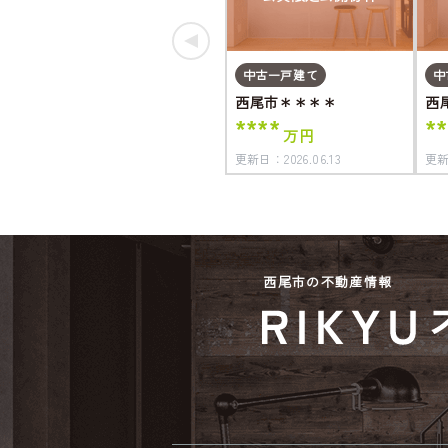
中古一戸建て
中
西尾市＊＊＊＊
西
****
**
万円
更新日：
2026.06.13
更
西尾市の不動産情報