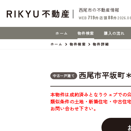
西尾市の不動産情報
719
88
WEB
件
店頭
件
2026.0
ホーム
物件検索
購入の流れ
ホーム
物件検索
物件詳細
西尾市平坂町＊
中古一戸建て
本物件は成約済みとなりウェブでの
類似条件の土地・新築住宅・中古住
お問い合わせ下さい。