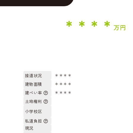
＊＊＊＊
万円
**坪
**
＊＊＊＊
接道状況
＊＊＊＊
建物面積
＊＊＊＊
建ぺい率
土地権利
小学校区
私道負担
現況