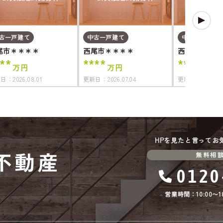
古一戸建て
中古一戸建て
中古一戸建て
尾市＊＊＊＊
西尾市＊＊＊＊
西尾市＊＊＊
**
****
****
万円
万円
万円
新日：
2026.08.01
更新日：
2026.07.04
更新日：
2026.06
HPを見たと言ってお
無料相
0120
営業時間：10:00〜18