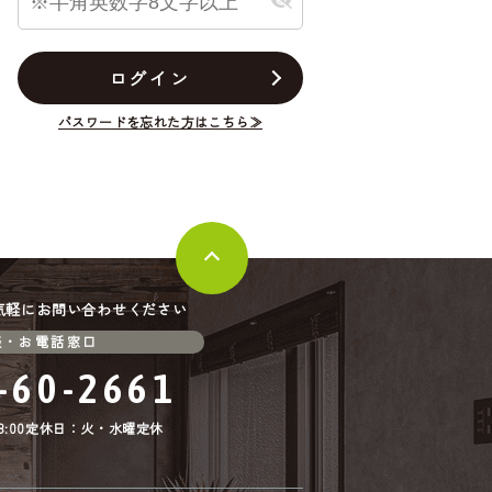
ログイン
中古一戸建て
＊
西尾市＊＊＊＊
パスワードを忘れた方はこちら≫
****
万円
.11
更新日：
2026.03.22
気軽にお問い合わせください
談・お電話窓口
-60-2661
:00
定休日：火・水曜定休