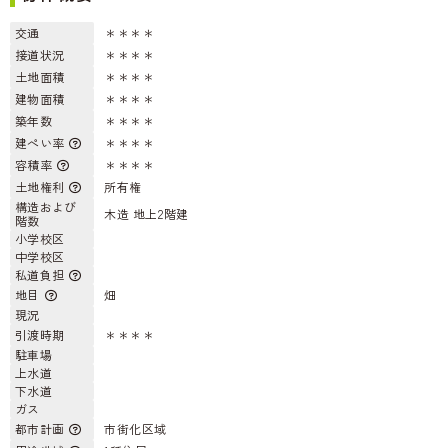
交通
＊＊＊＊
接道状況
＊＊＊＊
土地面積
＊＊＊＊
建物面積
＊＊＊＊
築年数
＊＊＊＊
建ぺい率
＊＊＊＊
容積率
＊＊＊＊
土地権利
所有権
構造および
木造 地上2階建
階数
小学校区
中学校区
私道負担
地目
畑
現況
引渡時期
＊＊＊＊
駐車場
上水道
下水道
ガス
都市計画
市街化区域