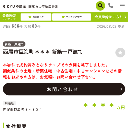
西尾市の不動産情報
会員限定
会員登録はこちら
お気に入り
マッチング物件
コンテンツ
686
89
WEB
件
店頭
件
2026.08.02
更新
新築一戸建て
西尾市巨海町＊＊＊ 新築一戸建て
本物件は成約済みとなりウェブでの公開を終了しました。
類似条件の土地・新築住宅・中古住宅・中古マンションなどの情
報をお求めの方は、お気軽にお問い合わせ下さい。
お問い合わせ
＊＊＊＊
所在地
万円
西尾市巨海町＊＊＊０１
**坪
**
物件概要