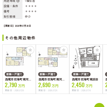
用途地域
1種住居
設備・条件
＊＊＊＊
備考
＊＊＊＊
取引態様
仲介
【更新日】2026年07月30日
その他周辺物件
新築一戸建て
新築一戸建て
新築一戸建て
西尾市巨海町南河原1
西尾市巨海町南河原2
西尾市巨海町南浜田
2,790
2,690
2,450
号棟
号棟
4
万円
万円
万円
更新日：
2026.07.26
更新日：
2026.07.26
更新日：
2026.07.16