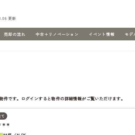
8.06
更新
売却の流れ
中古＋リノベーション
イベント情報
モデ
物件です。ログインすると物件の詳細情報がご覧いただけます。
建て
＊＊＊
円
**坪
*LDK