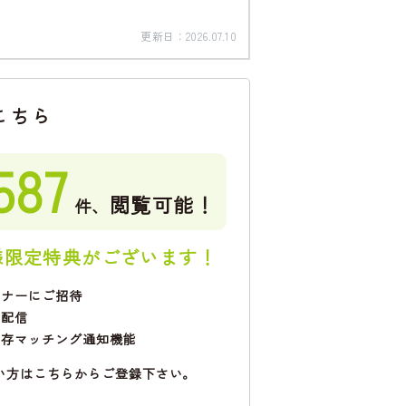
更新日：
2026.07.10
こちら
587
閲覧可能！
件、
様限定特典がございます！
ミナーにご招待
で配信
保存マッチング通知機能
い方はこちらからご登録下さい。