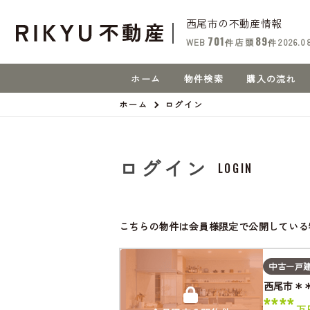
西尾市の不動産情報
701
89
WEB
件
店頭
件
2026.0
ホーム
物件検索
購入の流れ
ホーム
ログイン
ログイン
LOGIN
こちらの物件は会員様限定で公開している
中古一戸
西尾市＊
****
万