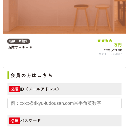
****
新築一戸建て
万円
西尾市＊＊＊＊
**坪
*LDK
更新日：
2026.07.02
会員の方はこちら
ID（メールアドレス）
必須
パスワード
必須