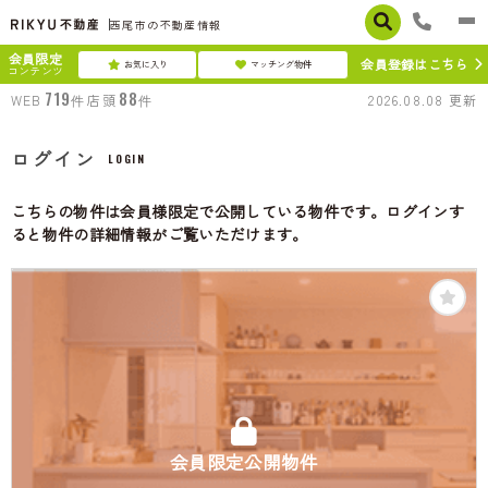
西尾市の不動産情報
会員限定
会員登録はこちら
お気に入り
マッチング物件
コンテンツ
719
88
WEB
件
店頭
件
2026.08.08
更新
ログイン
LOGIN
こちらの物件は会員様限定で公開している物件です。ログインす
ると物件の詳細情報がご覧いただけます。
会員限定公開物件