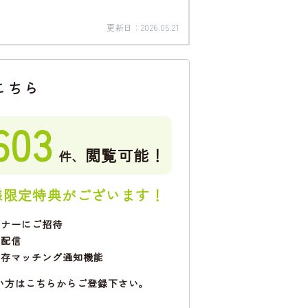
更新日：
2026.05.21
こちら
603
閲覧可能！
件、
様限定特典がございます！
ミナーにご招待
で配信
保存マッチング通知機能
い方はこちらからご登録下さい。