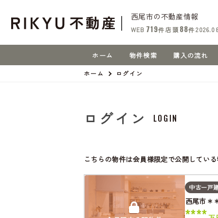
西尾市の不動産情報
719
88
WEB
件
店頭
件
2026.0
ホーム
物件検索
購入の流れ
ホーム
ログイン
ログイン
LOGIN
こちらの物件は会員様限定で公開している
中古一戸
西尾市＊
****
万