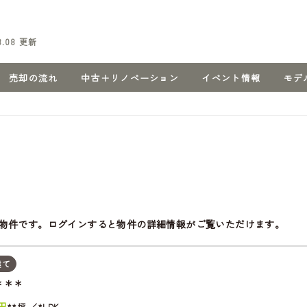
8.08
更新
売却の流れ
中古＋リノベーション
イベント情報
モデ
物件です。ログインすると物件の詳細情報がご覧いただけます。
建て
＊＊＊
円
**坪
*LDK