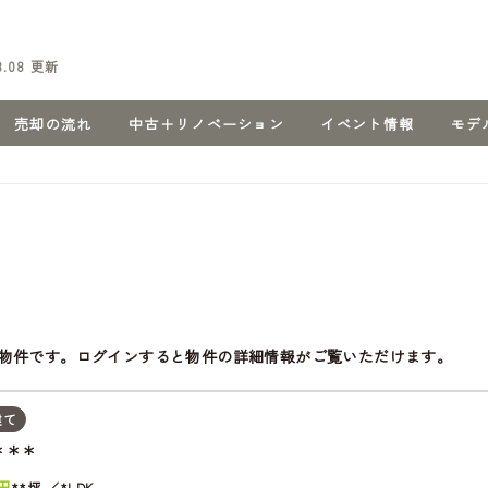
8.08
更新
売却の流れ
中古＋リノベーション
イベント情報
モデ
物件です。ログインすると物件の詳細情報がご覧いただけます。
建て
＊＊＊
円
**坪
*LDK