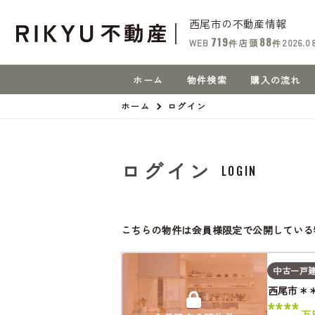
西尾市の不動産情報
719
88
WEB
件
店頭
件
2026.0
ホーム
物件検索
購入の流れ
ホーム
ログイン
ログイン
LOGIN
こちらの物件は会員様限定で公開している
中古一戸
西尾市＊
****
万