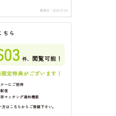
更新日：
2026.07.04
こちら
603
閲覧可能！
件、
様限定特典がございます！
ミナーにご招待
で配信
保存マッチング通知機能
い方はこちらからご登録下さい。