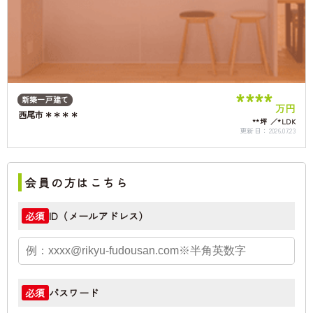
****
新築一戸建て
万円
西尾市＊＊＊＊
**坪
*LDK
更新日：
2026.07.23
会員の方はこちら
ID（メールアドレス）
必須
パスワード
必須