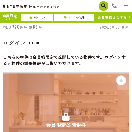
西尾市の不動産情報
会員限定
会員登録はこちら
お気に入り
マッチング物件
コンテンツ
720
88
WEB
件
店頭
件
2026.08.09
更新
ログイン
LOGIN
こちらの物件は会員様限定で公開している物件です。ログインす
ると物件の詳細情報がご覧いただけます。
会員限定公開物件